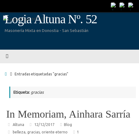
Saltar
al
Logia Altuna Nº. 52
contenido
Masonería Mixta en Donostia - San Sebastián
Inicio
Entradas etiquetadas "gracias"
Etiqueta:
gracias
In Memoriam, Ainhara Sarría
Altuna
12/12/2017
Blog
belleza
,
gracias
,
oriente eterno
1