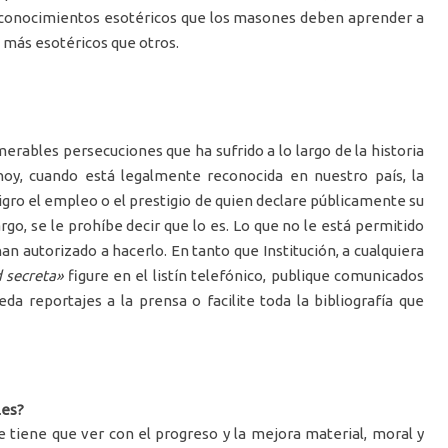
s conocimientos esotéricos que los masones deben aprender a
 más esotéricos que otros.
merables persecuciones que ha sufrido a lo largo de la historia
 hoy, cuando está legalmente reconocida en nuestro país, la
gro el empleo o el prestigio de quien declare públicamente su
o, se le prohíbe decir que lo es. Lo que no le está permitido
an autorizado a hacerlo. En tanto que Institución, a cualquiera
 secreta»
figure en el listín telefónico, publique comunicados
eda reportajes a la prensa o facilite toda la bibliografía que
les?
 tiene que ver con el progreso y la mejora material, moral y