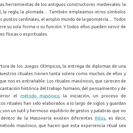
las herramientas de los antiguos constructores medievales: la
ncel, la regla, la plomada… También empleamos otros símbolos
, los puntos cardinales, el amplio mundo de la geometría… Todos
e su sola forma o su función. Y todos ellos pueden servir de
s físicas o espirituales.
rtura de los Juegos Olímpicos, la entrega de diplomas de una
 Nuestros rituales tienen tanta solera como muchos de ellos y
ue nos es entrañable. Los rituales masónicos, que carecen de
cantación histórica del trabajo humano, del pensamiento y de
terior el
método masónico
, la iniciación, un proceso de
os rituales han sido elaborados a lo largo de siglos y guardan
; son un sutil y hermoso equilibrio de gestos y palabras que no
 dentro de la Masonería existen diferentes
Ritos
, es decir,
 método masónico, que hacen que esta experiencia ritual sea