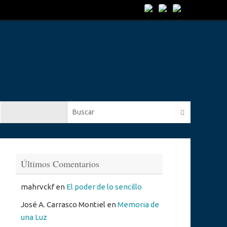
Búsqueda 
Buscar
Últimos Comentarios
mahrvckf
en
El poder de lo sencillo
José A. Carrasco Montiel
en
Memoria de
una Luz