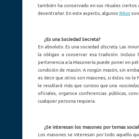
también ha conservado en sus rituales cierto
desentrañar. En este aspecto, algunos
Ritos
son
¿Es una Sociedad Secreta?
En absoluto. Es una sociedad
discreta
. Las innu
la obligan a conservar esa tradición. Incluso
pertenencia a la Masonería puede poner en peli
condición de masón. A ningún masón, sin embarg
es decir que otros son masones, si éstos no le h
le resultará más que curioso que una
«sociedad
oficiales, organice conferencias públicas, conc
cualquier persona requiera.
¿Se interesan los masones por temas socia
Los masones se interesan por todo aquello que