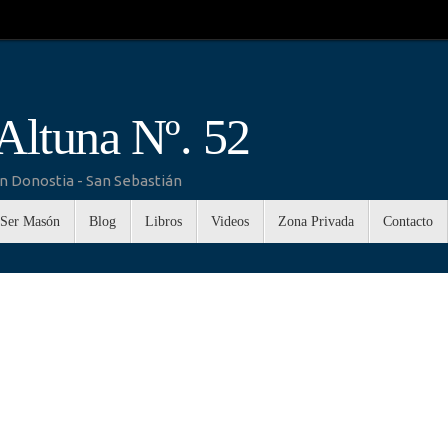
Altuna Nº. 52
n Donostia - San Sebastián
Ser Masón
Blog
Libros
Videos
Zona Privada
Contacto