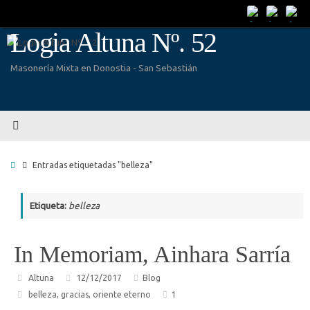
Saltar
al
Logia Altuna Nº. 52
contenido
Masonería Mixta en Donostia - San Sebastián
Inicio
Entradas etiquetadas "belleza"
Etiqueta:
belleza
In Memoriam, Ainhara Sarría
Altuna
12/12/2017
Blog
belleza
,
gracias
,
oriente eterno
1