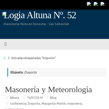
Saltar
al
Logia Altuna Nº. 52
contenido
Masonería Mixta en Donostia - San Sebastián
Inicio
Entradas etiquetadas "Doporto"
Etiqueta:
Doporto
Masonería y Meteorología
Altuna
15/07/2016
Blog
conferencia
,
Doporto
,
Margarita-Martín
,
masonería
,