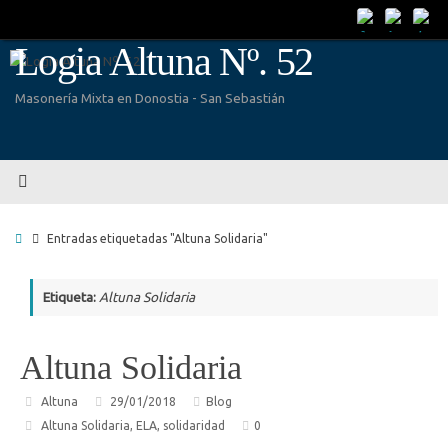
Saltar
al
Logia Altuna Nº. 52
contenido
Masonería Mixta en Donostia - San Sebastián
Inicio
Entradas etiquetadas "Altuna Solidaria"
Etiqueta:
Altuna Solidaria
Altuna Solidaria
Altuna
29/01/2018
Blog
Altuna Solidaria
,
ELA
,
solidaridad
0