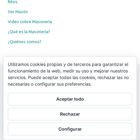
Ritos
Ser Masón
Video sobre Masonería
¿Qué es la Masonería?
¿Quiénes somos?
Utilizamos cookies propias y de terceros para garantizar el
funcionamiento de la web, medir su uso y mejorar nuestros
servicios. Puede aceptar todas las cookies, rechazar las no
necesarias o configurar sus preferencias.
Resp.·. Logia Altuna Nº. 52, al O.·. de Donostia - San Sebastián, VVall.·. Vasco-
Navarros.
Logia perteneciente a la
Gran Logia Simbólica Española
.
Aceptar todo
Si desea más información
contacte con nosotros
.
.·.
Rechazar
Configurar
Funciona con
Tempera
&
WordPress.