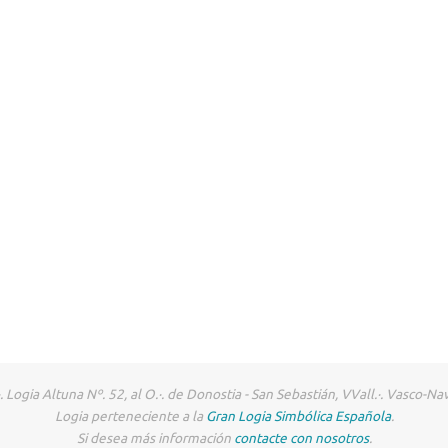
. Logia Altuna Nº. 52, al O.·. de Donostia - San Sebastián, VVall.·. Vasco-Na
Logia perteneciente a la
Gran Logia Simbólica Española
.
Si desea más información
contacte con nosotros
.