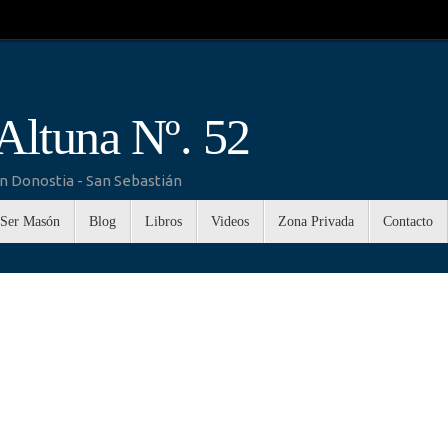
Altuna Nº. 52
n Donostia - San Sebastián
Ser Masón
Blog
Libros
Videos
Zona Privada
Contacto