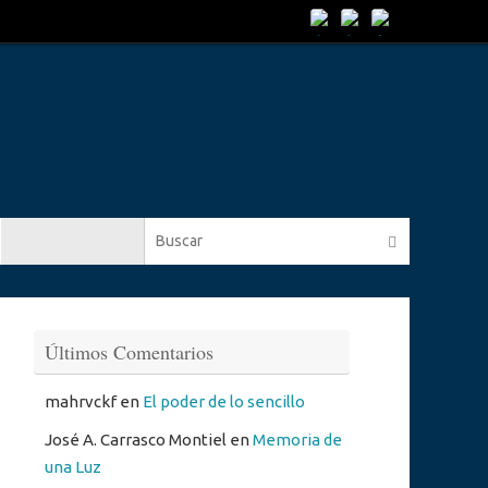
Búsqueda 
Buscar
Últimos Comentarios
mahrvckf
en
El poder de lo sencillo
José A. Carrasco Montiel
en
Memoria de
una Luz