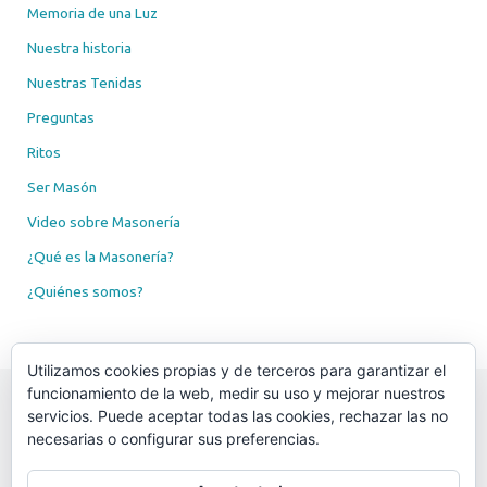
Memoria de una Luz
Nuestra historia
Nuestras Tenidas
Preguntas
Ritos
Ser Masón
Video sobre Masonería
¿Qué es la Masonería?
¿Quiénes somos?
Utilizamos cookies propias y de terceros para garantizar el
funcionamiento de la web, medir su uso y mejorar nuestros
servicios. Puede aceptar todas las cookies, rechazar las no
necesarias o configurar sus preferencias.
Resp.·. Logia Altuna Nº. 52, al O.·. de Donostia - San Sebastián, VVall.·. Vasco-
Navarros.